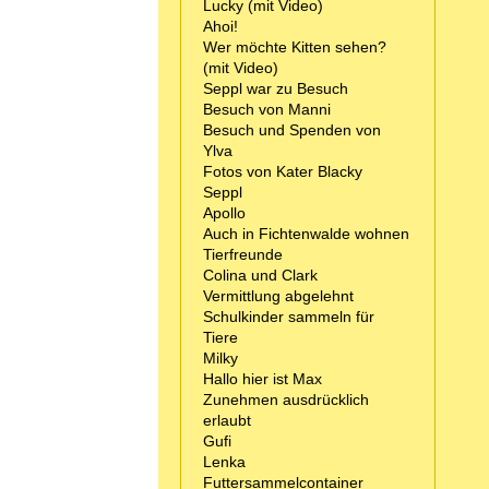
Lucky (mit Video)
Ahoi!
Wer möchte Kitten sehen?
(mit Video)
Seppl war zu Besuch
Besuch von Manni
Besuch und Spenden von
Ylva
Fotos von Kater Blacky
Seppl
Apollo
Auch in Fichtenwalde wohnen
Tierfreunde
Colina und Clark
Vermittlung abgelehnt
Schulkinder sammeln für
Tiere
Milky
Hallo hier ist Max
Zunehmen ausdrücklich
erlaubt
Gufi
Lenka
Futtersammelcontainer