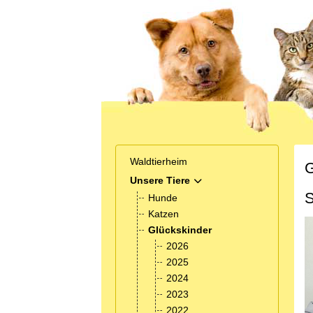
Waldtierheim
G
Unsere Tiere
MOD_MENU_TOGGLE_SUB
S
Hunde
Katzen
Glückskinder
2026
2025
2024
2023
2022