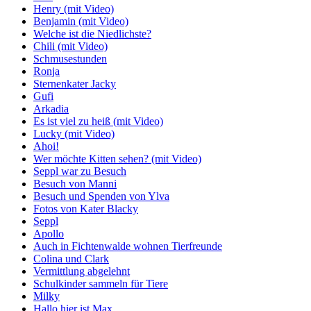
Henry (mit Video)
Benjamin (mit Video)
Welche ist die Niedlichste?
Chili (mit Video)
Schmusestunden
Ronja
Sternenkater Jacky
Gufi
Arkadia
Es ist viel zu heiß (mit Video)
Lucky (mit Video)
Ahoi!
Wer möchte Kitten sehen? (mit Video)
Seppl war zu Besuch
Besuch von Manni
Besuch und Spenden von Ylva
Fotos von Kater Blacky
Seppl
Apollo
Auch in Fichtenwalde wohnen Tierfreunde
Colina und Clark
Vermittlung abgelehnt
Schulkinder sammeln für Tiere
Milky
Hallo hier ist Max