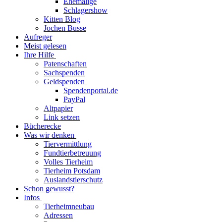
Ehemalige
Schlagershow
Kitten Blog
Jochen Busse
Aufreger
Meist gelesen
Ihre Hilfe
Patenschaften
Sachspenden
Geldspenden
Spendenportal.de
PayPal
Altpapier
Link setzen
Bücherecke
Was wir denken
Tiervermittlung
Fundtierbetreuung
Volles Tierheim
Tierheim Potsdam
Auslandstierschutz
Schon gewusst?
Infos
Tierheimneubau
Adressen