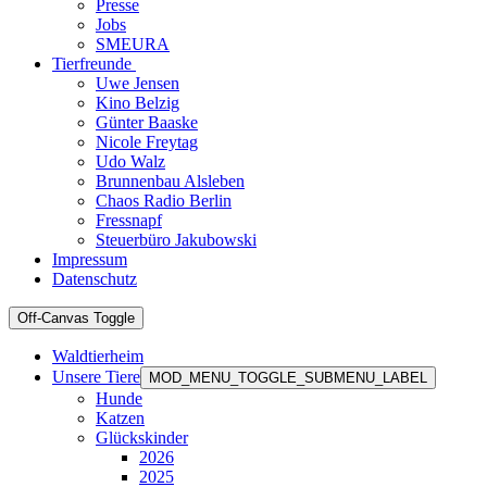
Presse
Jobs
SMEURA
Tierfreunde
Uwe Jensen
Kino Belzig
Günter Baaske
Nicole Freytag
Udo Walz
Brunnenbau Alsleben
Chaos Radio Berlin
Fressnapf
Steuerbüro Jakubowski
Impressum
Datenschutz
Off-Canvas Toggle
Waldtierheim
Unsere Tiere
MOD_MENU_TOGGLE_SUBMENU_LABEL
Hunde
Katzen
Glückskinder
2026
2025