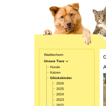
Waldtierheim
G
Unsere Tiere
MOD_MENU_TOGGLE_SUB
A
Hunde
Katzen
Glückskinder
2026
2025
2024
2023
2022