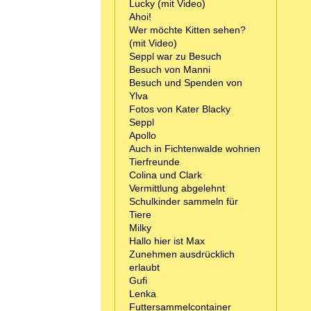
Lucky (mit Video)
Ahoi!
Wer möchte Kitten sehen?
(mit Video)
Seppl war zu Besuch
Besuch von Manni
Besuch und Spenden von
Ylva
Fotos von Kater Blacky
Seppl
Apollo
Auch in Fichtenwalde wohnen
Tierfreunde
Colina und Clark
Vermittlung abgelehnt
Schulkinder sammeln für
Tiere
Milky
Hallo hier ist Max
Zunehmen ausdrücklich
erlaubt
Gufi
Lenka
Futtersammelcontainer