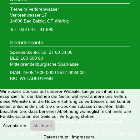
Tierheim Verlorenwasser
Verlorenwasser 17
14806 Bad Belzig, OT Werbig
Tel.: 033 847 - 41 890
Spendenkonto
Spendenkonto: 35 27 00 34 00
BLZ: 160 500 00
Mittelbrandenburgische Sparkasse
IBAN: DE05 1605 0000 3527 0034 00
BIC: WELADED1PMB
Wir brauchen Ihre Hilfe,
Wir nutzen Cookies auf unserer Website. Einige von ihnen sind
essenziell für den Betrieb der Seite, während andere uns helfen,
denn wir erhalten keinerlei staatliche Hilfe, sondern
diese Website und die Nutzererfahrung zu verbessern. Sie können
selbst entscheiden, ob Sie die Cookies zulassen möchten. Bitte
finanzieren das Tierheim aus Spenden und Erbschaften.
beachten Sie, dass bei einer Ablehnung womöglich nicht mehr alle
Wir sind als gemeinnützig und besonders förderungswürdig
Funktionalitäten der Seite zur Verfügung stehen.
anerkannt und dürfen Spendenbescheinigungen ausstellen.
Akzeptieren
Ablehnen
Copyright © 2008 - 2026 Tierheim Verlorenwasser. Alle Rechte vorbehalten.
Datenschutz
|
Impressum