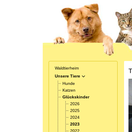
Waldtierheim
T
Unsere Tiere
MOD_MENU_TOGGLE_SUB
Hunde
Katzen
Glückskinder
2026
2025
2024
2023
2022