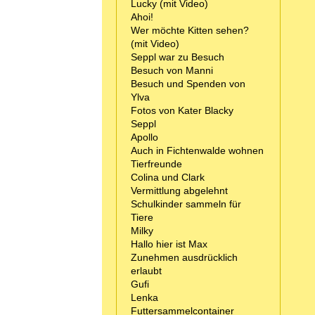
Lucky (mit Video)
Ahoi!
Wer möchte Kitten sehen?
(mit Video)
Seppl war zu Besuch
Besuch von Manni
Besuch und Spenden von
Ylva
Fotos von Kater Blacky
Seppl
Apollo
Auch in Fichtenwalde wohnen
Tierfreunde
Colina und Clark
Vermittlung abgelehnt
Schulkinder sammeln für
Tiere
Milky
Hallo hier ist Max
Zunehmen ausdrücklich
erlaubt
Gufi
Lenka
Futtersammelcontainer