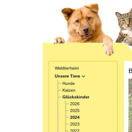
Waldtierheim
B
Unsere Tiere
MOD_MENU_TOGGLE_SUB
Hunde
Katzen
Glückskinder
2026
2025
2024
2023
2022