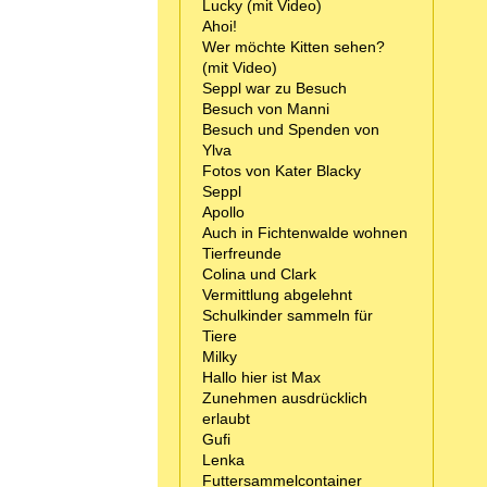
Lucky (mit Video)
Ahoi!
Wer möchte Kitten sehen?
(mit Video)
Seppl war zu Besuch
Besuch von Manni
Besuch und Spenden von
Ylva
Fotos von Kater Blacky
Seppl
Apollo
Auch in Fichtenwalde wohnen
Tierfreunde
Colina und Clark
Vermittlung abgelehnt
Schulkinder sammeln für
Tiere
Milky
Hallo hier ist Max
Zunehmen ausdrücklich
erlaubt
Gufi
Lenka
Futtersammelcontainer