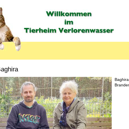
aghira
MENU_LABEL
Baghira 
Branden