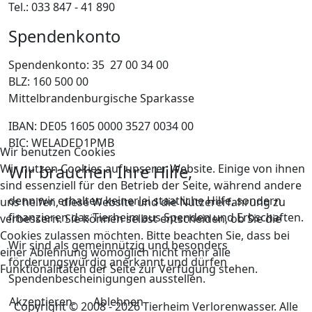
Tel.: 033 847 - 41 890
Spendenkonto
Spendenkonto: 35 27 00 34 00
BLZ: 160 500 00
Mittelbrandenburgische Sparkasse
IBAN: DE05 1605 0000 3527 0034 00
BIC: WELADED1PMB
Wir benutzen Cookies
Wir nutzen Cookies auf unserer Website. Einige von ihnen
Wir brauchen Ihre Hilfe,
sind essenziell für den Betrieb der Seite, während andere
denn wir erhalten keinerlei staatliche Hilfe, sondern
uns helfen, diese Website und die Nutzererfahrung zu
finanzieren das Tierheim aus Spenden und Erbschaften.
verbessern. Sie können selbst entscheiden, ob Sie die
Cookies zulassen möchten. Bitte beachten Sie, dass bei
Wir sind als gemeinnützig und besonders
einer Ablehnung womöglich nicht mehr alle
förderungswürdig anerkannt und dürfen
Funktionalitäten der Seite zur Verfügung stehen.
Spendenbescheinigungen ausstellen.
Akzeptieren
Ablehnen
Copyright © 2008 - 2026 Tierheim Verlorenwasser. Alle