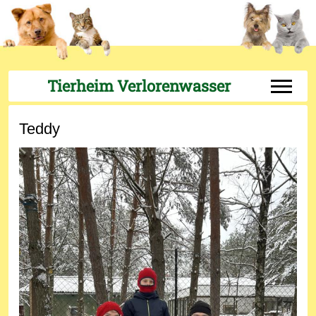
Tierheim Verlorenwasser
Off-Can
Teddy