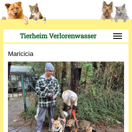
Tierheim Verlorenwasser
Off-Can
Maricicia