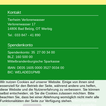
Kontakt
Tierheim Verlorenwasser
Verlorenwasser 17
14806 Bad Belzig, OT Werbig
Tel.: 033 847 - 41 890
Spendenkonto
Spendenkonto: 35 27 00 34 00
BLZ: 160 500 00
Mittelbrandenburgische Sparkasse
IBAN: DE05 1605 0000 3527 0034 00
BIC: WELADED1PMB
Wir nutzen Cookies auf unserer Website. Einige von ihnen sind
Wir brauchen Ihre Hilfe,
essenziell für den Betrieb der Seite, während andere uns helfen,
diese Website und die Nutzererfahrung zu verbessern. Sie können
denn wir erhalten keinerlei staatliche Hilfe, sondern
selbst entscheiden, ob Sie die Cookies zulassen möchten. Bitte
finanzieren das Tierheim aus Spenden und Erbschaften.
beachten Sie, dass bei einer Ablehnung womöglich nicht mehr alle
Wir sind als gemeinnützig und besonders förderungswürdig
Funktionalitäten der Seite zur Verfügung stehen.
anerkannt und dürfen Spendenbescheinigungen ausstellen.