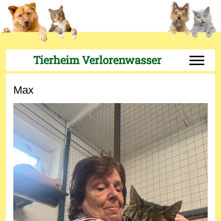
Tierheim Verlorenwasser
Off-Can
Max