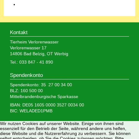
Kontakt
Tierheim Verlorenwasser
Verlorenwasser 17
14806 Bad Belzig, OT Werbig
Tel.: 033 847 - 41 890
Spendenkonto
Spendenkonto: 35 27 00 34 00
BLZ: 160 500 00
Mittelbrandenburgische Sparkasse
IBAN: DE05 1605 0000 3527 0034 00
BIC: WELADED1PMB
Wir nutzen Cookies auf unserer Website. Einige von ihnen sind
Wir brauchen Ihre Hilfe,
essenziell für den Betrieb der Seite, während andere uns helfen,
diese Website und die Nutzererfahrung zu verbessern. Sie können
denn wir erhalten keinerlei staatliche Hilfe, sondern
selbst entscheiden, ob Sie die Cookies zulassen möchten. Bitte