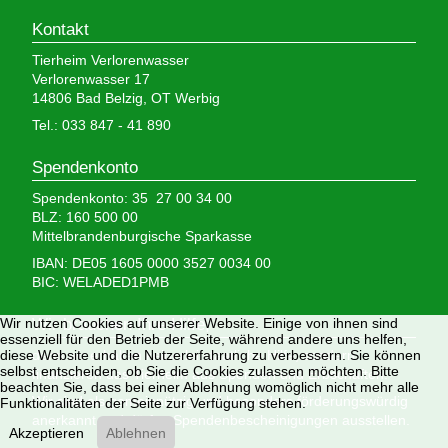
Kontakt
Tierheim Verlorenwasser
Verlorenwasser 17
14806 Bad Belzig, OT Werbig
Tel.: 033 847 - 41 890
Spendenkonto
Spendenkonto: 35 27 00 34 00
BLZ: 160 500 00
Mittelbrandenburgische Sparkasse
IBAN: DE05 1605 0000 3527 0034 00
BIC: WELADED1PMB
Wir nutzen Cookies auf unserer Website. Einige von ihnen sind
Wir brauchen Ihre Hilfe,
essenziell für den Betrieb der Seite, während andere uns helfen,
diese Website und die Nutzererfahrung zu verbessern. Sie können
denn wir erhalten keinerlei staatliche Hilfe, sondern
selbst entscheiden, ob Sie die Cookies zulassen möchten. Bitte
finanzieren das Tierheim aus Spenden und Erbschaften.
beachten Sie, dass bei einer Ablehnung womöglich nicht mehr alle
Wir sind als gemeinnützig und besonders förderungswürdig
Funktionalitäten der Seite zur Verfügung stehen.
anerkannt und dürfen Spendenbescheinigungen ausstellen.
Akzeptieren
Ablehnen