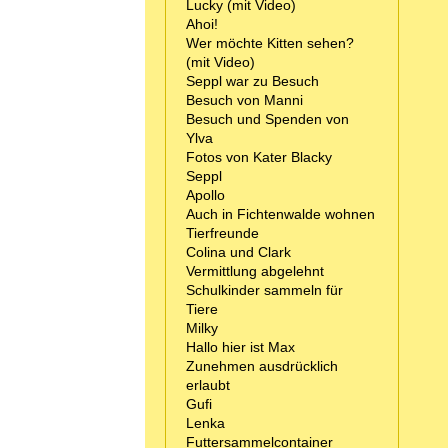
Lucky (mit Video)
Ahoi!
Wer möchte Kitten sehen?
(mit Video)
Seppl war zu Besuch
Besuch von Manni
Besuch und Spenden von
Ylva
Fotos von Kater Blacky
Seppl
Apollo
Auch in Fichtenwalde wohnen
Tierfreunde
Colina und Clark
Vermittlung abgelehnt
Schulkinder sammeln für
Tiere
Milky
Hallo hier ist Max
Zunehmen ausdrücklich
erlaubt
Gufi
Lenka
Futtersammelcontainer