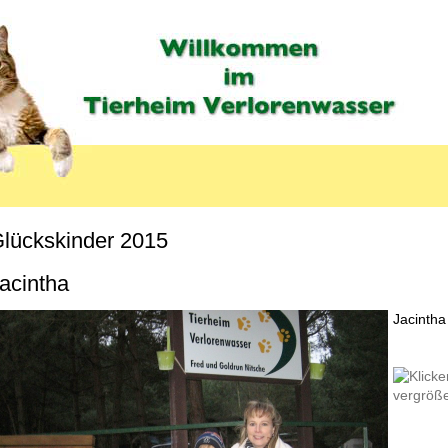
lückskinder 2015
MENU_LABEL
acintha
Jacintha