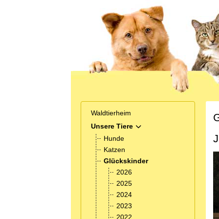
Waldtierheim
G
Unsere Tiere
MOD_MENU_TOGGLE_SUB
J
Hunde
Katzen
Glückskinder
2026
2025
2024
2023
2022