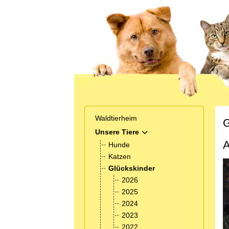
Waldtierheim
G
Unsere Tiere
MOD_MENU_TOGGLE_SUB
A
Hunde
Katzen
Glückskinder
2026
2025
2024
2023
2022