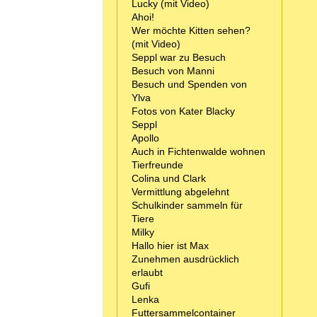
Lucky (mit Video)
Ahoi!
Wer möchte Kitten sehen?
(mit Video)
Seppl war zu Besuch
Besuch von Manni
Besuch und Spenden von
Ylva
Fotos von Kater Blacky
Seppl
Apollo
Auch in Fichtenwalde wohnen
Tierfreunde
Colina und Clark
Vermittlung abgelehnt
Schulkinder sammeln für
Tiere
Milky
Hallo hier ist Max
Zunehmen ausdrücklich
erlaubt
Gufi
Lenka
Futtersammelcontainer