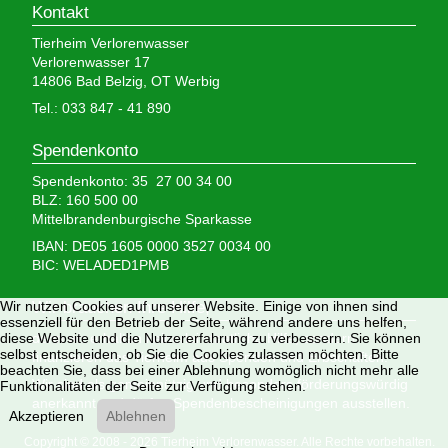
Kontakt
Tierheim Verlorenwasser
Verlorenwasser 17
14806 Bad Belzig, OT Werbig
Tel.: 033 847 - 41 890
Spendenkonto
Spendenkonto: 35 27 00 34 00
BLZ: 160 500 00
Mittelbrandenburgische Sparkasse
IBAN: DE05 1605 0000 3527 0034 00
BIC: WELADED1PMB
Wir nutzen Cookies auf unserer Website. Einige von ihnen sind
Wir brauchen Ihre Hilfe,
essenziell für den Betrieb der Seite, während andere uns helfen,
diese Website und die Nutzererfahrung zu verbessern. Sie können
denn wir erhalten keinerlei staatliche Hilfe, sondern
selbst entscheiden, ob Sie die Cookies zulassen möchten. Bitte
finanzieren das Tierheim aus Spenden und Erbschaften.
beachten Sie, dass bei einer Ablehnung womöglich nicht mehr alle
Wir sind als gemeinnützig und besonders förderungswürdig
Funktionalitäten der Seite zur Verfügung stehen.
anerkannt und dürfen Spendenbescheinigungen ausstellen.
Akzeptieren
Ablehnen
Copyright © 2008 - 2026 Tierheim Verlorenwasser. Alle Rechte vorbehalten.