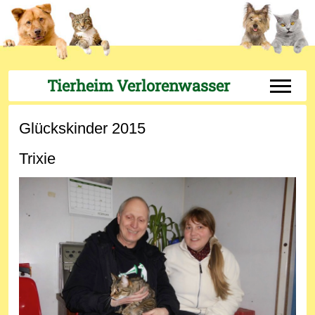
Tierheim Verlorenwasser
Off-Can
Glückskinder 2015
Trixie