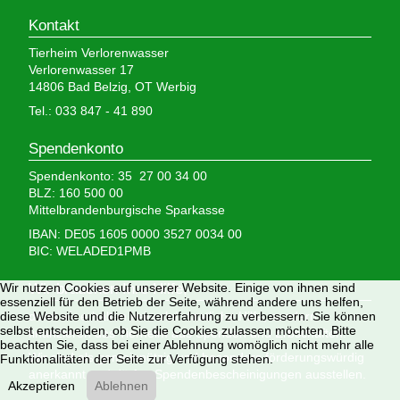
Kontakt
Tierheim Verlorenwasser
Verlorenwasser 17
14806 Bad Belzig, OT Werbig
Tel.: 033 847 - 41 890
Spendenkonto
Spendenkonto: 35 27 00 34 00
BLZ: 160 500 00
Mittelbrandenburgische Sparkasse
IBAN: DE05 1605 0000 3527 0034 00
BIC: WELADED1PMB
Wir nutzen Cookies auf unserer Website. Einige von ihnen sind
Wir brauchen Ihre Hilfe,
essenziell für den Betrieb der Seite, während andere uns helfen,
diese Website und die Nutzererfahrung zu verbessern. Sie können
denn wir erhalten keinerlei staatliche Hilfe, sondern
selbst entscheiden, ob Sie die Cookies zulassen möchten. Bitte
finanzieren das Tierheim aus Spenden und Erbschaften.
beachten Sie, dass bei einer Ablehnung womöglich nicht mehr alle
Wir sind als gemeinnützig und besonders förderungswürdig
Funktionalitäten der Seite zur Verfügung stehen.
anerkannt und dürfen Spendenbescheinigungen ausstellen.
Akzeptieren
Ablehnen