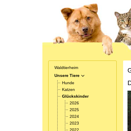
Waldtierheim
G
Unsere Tiere
MOD_MENU_TOGGLE_SUB
D
Hunde
Katzen
Glückskinder
2026
2025
2024
2023
2022