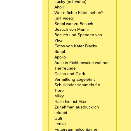
Lucky (mit Video)
Ahoi!
Wer möchte Kitten sehen?
(mit Video)
Seppl war zu Besuch
Besuch von Manni
Besuch und Spenden von
Ylva
Fotos von Kater Blacky
Seppl
Apollo
Auch in Fichtenwalde wohnen
Tierfreunde
Colina und Clark
Vermittlung abgelehnt
Schulkinder sammeln für
Tiere
Milky
Hallo hier ist Max
Zunehmen ausdrücklich
erlaubt
Gufi
Lenka
Futtersammelcontainer