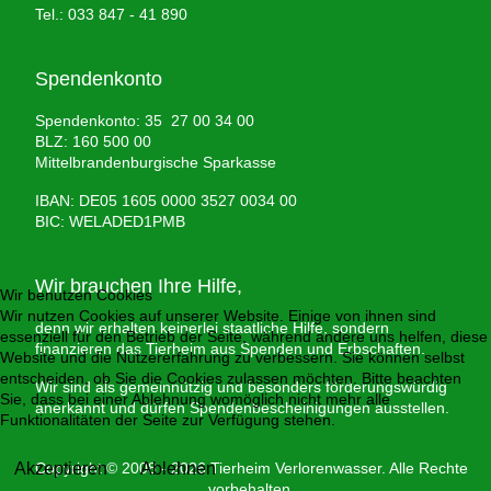
Tel.: 033 847 - 41 890
Spendenkonto
Spendenkonto: 35 27 00 34 00
BLZ: 160 500 00
Mittelbrandenburgische Sparkasse
IBAN: DE05 1605 0000 3527 0034 00
BIC: WELADED1PMB
Wir brauchen Ihre Hilfe,
Wir benutzen Cookies
Wir nutzen Cookies auf unserer Website. Einige von ihnen sind
denn wir erhalten keinerlei staatliche Hilfe, sondern
essenziell für den Betrieb der Seite, während andere uns helfen, diese
finanzieren das Tierheim aus Spenden und Erbschaften.
Website und die Nutzererfahrung zu verbessern. Sie können selbst
entscheiden, ob Sie die Cookies zulassen möchten. Bitte beachten
Wir sind als gemeinnützig und besonders förderungswürdig
Sie, dass bei einer Ablehnung womöglich nicht mehr alle
anerkannt und dürfen Spendenbescheinigungen ausstellen.
Funktionalitäten der Seite zur Verfügung stehen.
Akzeptieren
Copyright © 2008 - 2026 Tierheim Verlorenwasser. Alle Rechte
Ablehnen
vorbehalten.