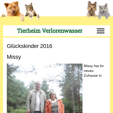
Tierheim Verlorenwasser
Off-Can
Glückskinder 2016
Missy
Missy hat ihr
neues
Zuhause in