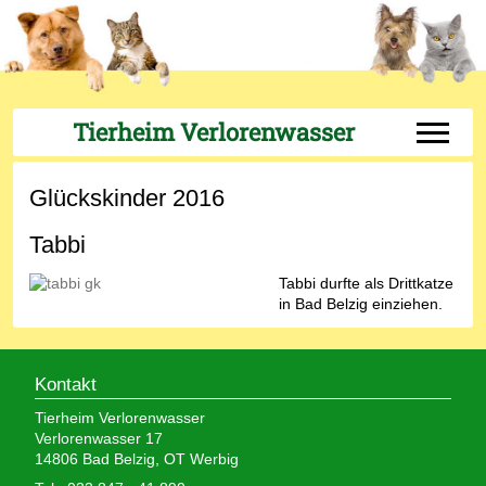
Tierheim Verlorenwasser
Off-Can
Glückskinder 2016
Tabbi
Tabbi durfte als Drittkatze
in Bad Belzig einziehen.
Kontakt
Tierheim Verlorenwasser
Verlorenwasser 17
14806 Bad Belzig, OT Werbig