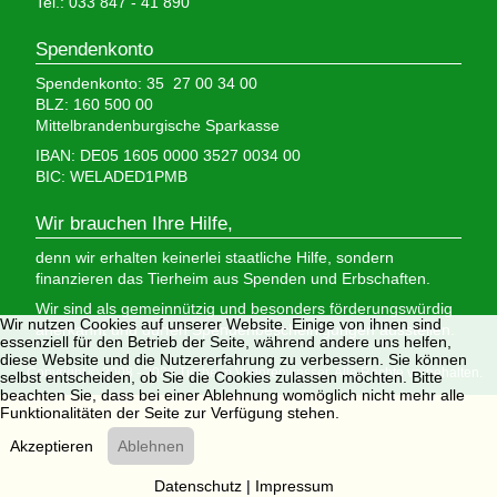
Tel.: 033 847 - 41 890
Spendenkonto
Spendenkonto: 35 27 00 34 00
BLZ: 160 500 00
Mittelbrandenburgische Sparkasse
IBAN: DE05 1605 0000 3527 0034 00
BIC: WELADED1PMB
Wir brauchen Ihre Hilfe,
denn wir erhalten keinerlei staatliche Hilfe, sondern
finanzieren das Tierheim aus Spenden und Erbschaften.
Wir sind als gemeinnützig und besonders förderungswürdig
Wir nutzen Cookies auf unserer Website. Einige von ihnen sind
anerkannt und dürfen Spendenbescheinigungen ausstellen.
essenziell für den Betrieb der Seite, während andere uns helfen,
diese Website und die Nutzererfahrung zu verbessern. Sie können
Copyright © 2008 - 2026 Tierheim Verlorenwasser. Alle Rechte vorbehalten.
selbst entscheiden, ob Sie die Cookies zulassen möchten. Bitte
beachten Sie, dass bei einer Ablehnung womöglich nicht mehr alle
Funktionalitäten der Seite zur Verfügung stehen.
Akzeptieren
Ablehnen
Datenschutz
|
Impressum