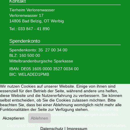
Kontakt
Tierheim Verlorenwasser
Verlorenwasser 17
14806 Bad Belzig, OT Werbig
Tel.: 033 847 - 41 890
Spendenkonto
Spendenkonto: 35 27 00 34 00
BLZ: 160 500 00
Mittelbrandenburgische Sparkasse
IBAN: DE05 1605 0000 3527 0034 00
BIC: WELADED1PMB
Wir nutzen Cookies auf unserer Website. Einige von ihnen sind
Wir brauchen Ihre Hilfe,
essenziell für den Betrieb der Seite, während andere uns helfen,
diese Website und die Nutzererfahrung zu verbessern. Sie können
denn wir erhalten keinerlei staatliche Hilfe, sondern
selbst entscheiden, ob Sie die Cookies zulassen möchten. Bitte
finanzieren das Tierheim aus Spenden und Erbschaften.
beachten Sie, dass bei einer Ablehnung womöglich nicht mehr alle
Wir sind als gemeinnützig und besonders förderungswürdig
Funktionalitäten der Seite zur Verfügung stehen.
anerkannt und dürfen Spendenbescheinigungen ausstellen.
Akzeptieren
Ablehnen
Copyright © 2008 - 2026 Tierheim Verlorenwasser. Alle Rechte vorbehalten.
Datenschutz
|
Impressum