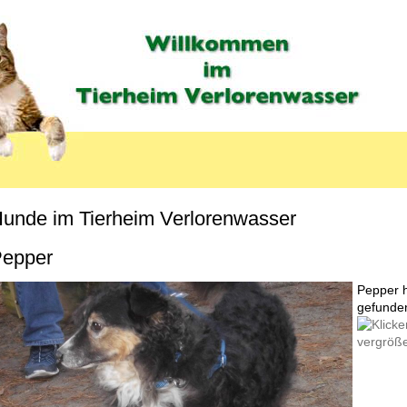
unde im Tierheim Verlorenwasser
MENU_LABEL
epper
Pepper h
gefunde