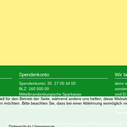
Spendenkonto
Wir b
Spendenkonto: 35 27 00 34 00
denn wi
BLZ: 160 500 00
sonder
Mittelbrandenburgische Sparkasse
und Er
ell für den Betrieb der Seite, während andere uns helfen, diese Websi
IBAN: DE05 1605 0000 3527 0034 00
Wir si
n möchten. Bitte beachten Sie, dass bei einer Ablehnung womöglich nic
BIC: WELADED1PMB
förder
Spende
Copyright © 2008 - 2026 Tierheim Verlorenwasser. Alle Rechte vorbehalten.
Datenschutz
|
Impressum