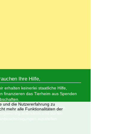
rauchen Ihre Hilfe,
r erhalten keinerlei staatliche Hilfe,
n finanzieren das Tierheim aus Spenden
bschaften.
te und die Nutzererfahrung zu
nd als gemeinnützig und besonders
ht mehr alle Funktionalitäten der
ungswürdig anerkannt und dürfen
nbescheinigungen ausstellen.