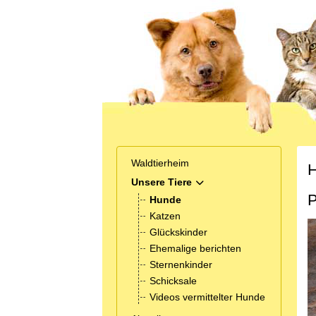
Waldtierheim
H
Unsere Tiere
MOD_MENU_TOGGLE_SUB
P
Hunde
Katzen
Glückskinder
Ehemalige berichten
Sternenkinder
Schicksale
Videos vermittelter Hunde