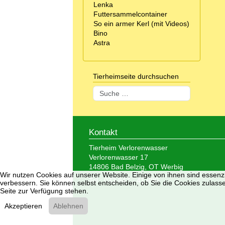
Lenka
Futtersammelcontainer
So ein armer Kerl (mit Videos)
Bino
Astra
Tierheimseite durchsuchen
Suchen
Kontakt
Tierheim Verlorenwasser
Verlorenwasser 17
14806 Bad Belzig, OT Werbig
Wir nutzen Cookies auf unserer Website. Einige von ihnen sind essenzi
Tel.: 033 847 - 41 890
verbessern. Sie können selbst entscheiden, ob Sie die Cookies zulasse
Seite zur Verfügung stehen.
Akzeptieren
Ablehnen