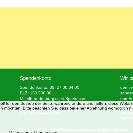
Spendenkonto
Wir b
Spendenkonto: 35 27 00 34 00
denn wi
BLZ: 160 500 00
sonder
Mittelbrandenburgische Sparkasse
und Er
ell für den Betrieb der Seite, während andere uns helfen, diese Websi
IBAN: DE05 1605 0000 3527 0034 00
Wir si
n möchten. Bitte beachten Sie, dass bei einer Ablehnung womöglich nic
BIC: WELADED1PMB
förder
Spende
Copyright © 2008 - 2026 Tierheim Verlorenwasser. Alle Rechte vorbehalten.
Datenschutz
|
Impressum