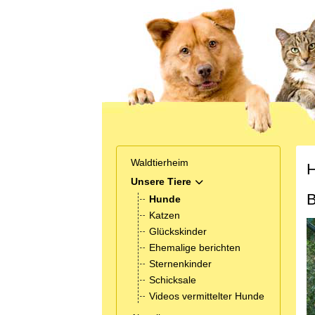
Waldtierheim
H
Unsere Tiere
MOD_MENU_TOGGLE_SUB
B
Hunde
Katzen
Glückskinder
Ehemalige berichten
Sternenkinder
Schicksale
Videos vermittelter Hunde