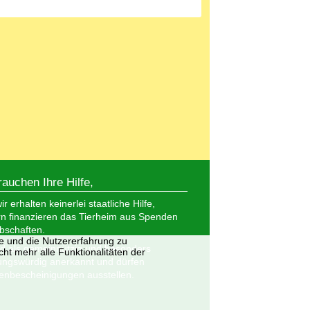
rauchen Ihre Hilfe,
r erhalten keinerlei staatliche Hilfe,
n finanzieren das Tierheim aus Spenden
bschaften.
te und die Nutzererfahrung zu
nd als gemeinnützig und besonders
ht mehr alle Funktionalitäten der
ungswürdig anerkannt und dürfen
nbescheinigungen ausstellen.