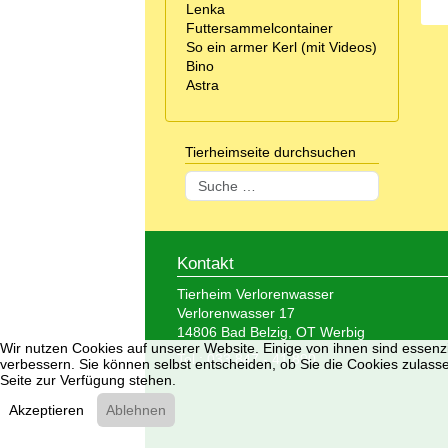
Lenka
Futtersammelcontainer
So ein armer Kerl (mit Videos)
Bino
Astra
Tierheimseite durchsuchen
Suchen
Kontakt
Tierheim Verlorenwasser
Verlorenwasser 17
14806 Bad Belzig, OT Werbig
Wir nutzen Cookies auf unserer Website. Einige von ihnen sind essenzi
Tel.: 033 847 - 41 890
verbessern. Sie können selbst entscheiden, ob Sie die Cookies zulasse
Seite zur Verfügung stehen.
Akzeptieren
Ablehnen