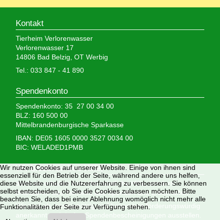
Kontakt
Tierheim Verlorenwasser
Verlorenwasser 17
14806 Bad Belzig, OT Werbig
Tel.: 033 847 - 41 890
Spendenkonto
Spendenkonto: 35 27 00 34 00
BLZ: 160 500 00
Mittelbrandenburgische Sparkasse
IBAN: DE05 1605 0000 3527 0034 00
BIC: WELADED1PMB
Wir brauchen Ihre Hilfe,
Wir nutzen Cookies auf unserer Website. Einige von ihnen sind
essenziell für den Betrieb der Seite, während andere uns helfen,
denn wir erhalten keinerlei staatliche Hilfe, sondern
diese Website und die Nutzererfahrung zu verbessern. Sie können
selbst entscheiden, ob Sie die Cookies zulassen möchten. Bitte
finanzieren das Tierheim aus Spenden und Erbschaften.
beachten Sie, dass bei einer Ablehnung womöglich nicht mehr alle
Wir sind als gemeinnützig und besonders förderungswürdig
Funktionalitäten der Seite zur Verfügung stehen.
anerkannt und dürfen Spendenbescheinigungen ausstellen.