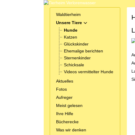
Waldtierheim
H
Unsere Tiere
MOD_MENU_TOGGLE_SUB
L
Hunde
Katzen
Glückskinder
Ehemalige berichten
A
Sternenkinder
A
Schicksale
L
Videos vermittelter Hunde
Si
Aktuelles
Fotos
Aufreger
Meist gelesen
Ihre Hilfe
Bücherecke
Was wir denken