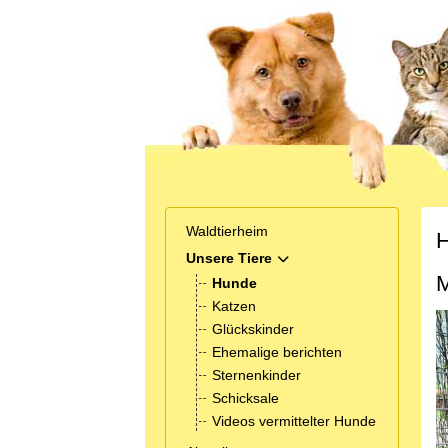
Waldtierheim
H
Unsere Tiere
MOD_MENU_TOGGLE_SUB
M
Hunde
Katzen
Glückskinder
Ehemalige berichten
Sternenkinder
Schicksale
Videos vermittelter Hunde