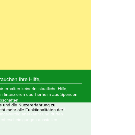
rauchen Ihre Hilfe,
r erhalten keinerlei staatliche Hilfe,
n finanzieren das Tierheim aus Spenden
bschaften.
te und die Nutzererfahrung zu
nd als gemeinnützig und besonders
ht mehr alle Funktionalitäten der
ungswürdig anerkannt und dürfen
nbescheinigungen ausstellen.