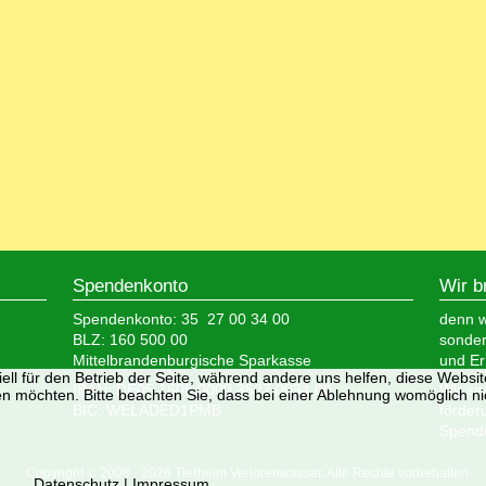
Spendenkonto
Wir b
Spendenkonto: 35 27 00 34 00
denn wi
BLZ: 160 500 00
sonder
Mittelbrandenburgische Sparkasse
und Er
ell für den Betrieb der Seite, während andere uns helfen, diese Websi
IBAN: DE05 1605 0000 3527 0034 00
Wir si
n möchten. Bitte beachten Sie, dass bei einer Ablehnung womöglich nic
BIC: WELADED1PMB
förder
Spende
Copyright © 2008 - 2026 Tierheim Verlorenwasser. Alle Rechte vorbehalten.
Datenschutz
|
Impressum