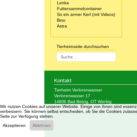
Lenka
Futtersammelcontainer
So ein armer Kerl (mit Videos)
Bino
Astra
Tierheimseite durchsuchen
Suchen
Kontakt
Tierheim Verlorenwasser
Verlorenwasser 17
14806 Bad Belzig, OT Werbig
Wir nutzen Cookies auf unserer Website. Einige von ihnen sind essenzi
Tel.: 033 847 - 41 890
verbessern. Sie können selbst entscheiden, ob Sie die Cookies zulasse
Seite zur Verfügung stehen.
Akzeptieren
Ablehnen