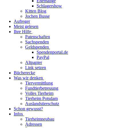
Ehemalige
Schlagershow
Kitten Blog
Jochen Busse
Aufreger
Meist gelesen
Ihre Hilfe
Patenschaften
Sachspenden
Geldspenden
Spendenportal.de
PayPal
Altpapier
Link setzen
Bücherecke
Was wir denken
Tiervermittlung
Fundtierbetreuung
Volles Tierheim
Tierheim Potsdam
Auslandstierschutz
Schon gewusst?
Infos
Tierheimneubau
Adressen