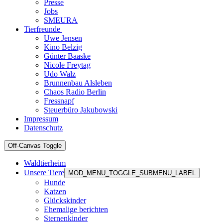
Presse
Jobs
SMEURA
Tierfreunde
Uwe Jensen
Kino Belzig
Günter Baaske
Nicole Freytag
Udo Walz
Brunnenbau Alsleben
Chaos Radio Berlin
Fressnapf
Steuerbüro Jakubowski
Impressum
Datenschutz
Off-Canvas Toggle
Waldtierheim
Unsere Tiere
MOD_MENU_TOGGLE_SUBMENU_LABEL
Hunde
Katzen
Glückskinder
Ehemalige berichten
Sternenkinder