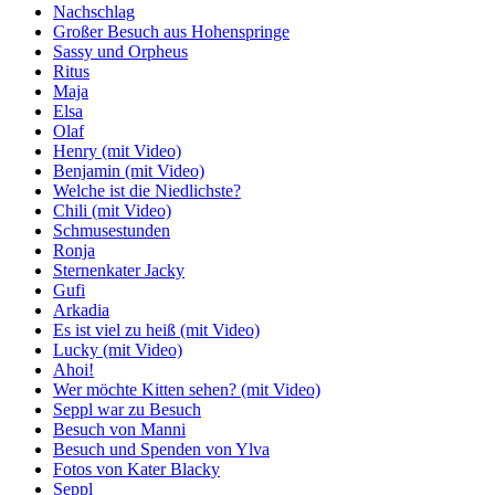
Nachschlag
Großer Besuch aus Hohenspringe
Sassy und Orpheus
Ritus
Maja
Elsa
Olaf
Henry (mit Video)
Benjamin (mit Video)
Welche ist die Niedlichste?
Chili (mit Video)
Schmusestunden
Ronja
Sternenkater Jacky
Gufi
Arkadia
Es ist viel zu heiß (mit Video)
Lucky (mit Video)
Ahoi!
Wer möchte Kitten sehen? (mit Video)
Seppl war zu Besuch
Besuch von Manni
Besuch und Spenden von Ylva
Fotos von Kater Blacky
Seppl