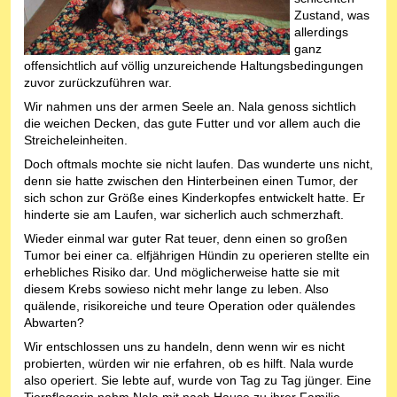
Zustand, was
allerdings
ganz
offensichtlich auf völlig unzureichende Haltungsbedingungen
zuvor zurückzuführen war.
Wir nahmen uns der armen Seele an. Nala genoss sichtlich
die weichen Decken, das gute Futter und vor allem auch die
Streicheleinheiten.
Doch oftmals mochte sie nicht laufen. Das wunderte uns nicht,
denn sie hatte zwischen den Hinterbeinen einen Tumor, der
sich schon zur Größe eines Kinderkopfes entwickelt hatte. Er
hinderte sie am Laufen, war sicherlich auch schmerzhaft.
Wieder einmal war guter Rat teuer, denn einen so großen
Tumor bei einer ca. elfjährigen Hündin zu operieren stellte ein
erhebliches Risiko dar. Und möglicherweise hatte sie mit
diesem Krebs sowieso nicht mehr lange zu leben. Also
quälende, risikoreiche und teure Operation oder quälendes
Abwarten?
Wir entschlossen uns zu handeln, denn wenn wir es nicht
probierten, würden wir nie erfahren, ob es hilft. Nala wurde
also operiert. Sie lebte auf, wurde von Tag zu Tag jünger. Eine
Tierpflegerin nahm Nala mit nach Hause zu ihrer Familie.