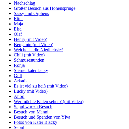
Nachschlag
Großer Besuch aus Hohenspringe
Sassy und Orpheus
Ritus
Maja
Elsa
Olaf
Henry (mit Video)
Benjamin (mit Video)
Welche ist die Niedlichste?
Chili (mit Video)
Schmusestunden
Ronja
Sternenkater Jacky
Gufi
Arkadia
Es ist viel zu heiß (mit Video)
Lucky (mit Video)
Ahoi!
Wer möchte Kitten sehen? (mit Video)
Seppl war zu Besuch
Besuch von Manni
Besuch und Spenden von Ylva
Fotos von Kater Blacky
Seppl