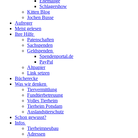
Ehemalige
Schlagershow
Kitten Blog
Jochen Busse
Aufreger
Meist gelesen
Ihre Hilfe
Patenschaften
Sachspenden
Geldspenden
Spendenportal.de
PayPal
Altpapier
Link setzen
Bücherecke
Was wir denken
Tiervermittlung
Fundtierbetreuung
Volles Tierheim
Tierheim Potsdam
Auslandstierschutz
Schon gewusst?
Infos
Tierheimneubau
Adressen