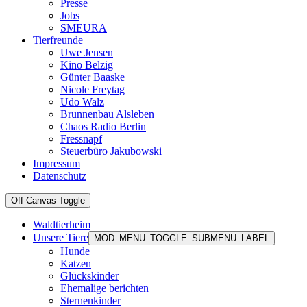
Presse
Jobs
SMEURA
Tierfreunde
Uwe Jensen
Kino Belzig
Günter Baaske
Nicole Freytag
Udo Walz
Brunnenbau Alsleben
Chaos Radio Berlin
Fressnapf
Steuerbüro Jakubowski
Impressum
Datenschutz
Off-Canvas Toggle
Waldtierheim
Unsere Tiere
MOD_MENU_TOGGLE_SUBMENU_LABEL
Hunde
Katzen
Glückskinder
Ehemalige berichten
Sternenkinder