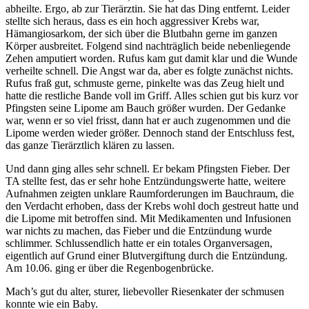
abheilte. Ergo, ab zur Tierärztin. Sie hat das Ding entfernt. Leider
stellte sich heraus, dass es ein hoch aggressiver Krebs war,
Hämangiosarkom, der sich über die Blutbahn gerne im ganzen
Körper ausbreitet. Folgend sind nachträglich beide nebenliegende
Zehen amputiert worden. Rufus kam gut damit klar und die Wunde
verheilte schnell. Die Angst war da, aber es folgte zunächst nichts.
Rufus fraß gut, schmuste gerne, pinkelte was das Zeug hielt und
hatte die restliche Bande voll im Griff. Alles schien gut bis kurz vor
Pfingsten seine Lipome am Bauch größer wurden. Der Gedanke
war, wenn er so viel frisst, dann hat er auch zugenommen und die
Lipome werden wieder größer. Dennoch stand der Entschluss fest,
das ganze Tierärztlich klären zu lassen.
Und dann ging alles sehr schnell. Er bekam Pfingsten Fieber. Der
TA stellte fest, das er sehr hohe Entzündungswerte hatte, weitere
Aufnahmen zeigten unklare Raumforderungen im Bauchraum, die
den Verdacht erhoben, dass der Krebs wohl doch gestreut hatte und
die Lipome mit betroffen sind. Mit Medikamenten und Infusionen
war nichts zu machen, das Fieber und die Entzündung wurde
schlimmer. Schlussendlich hatte er ein totales Organversagen,
eigentlich auf Grund einer Blutvergiftung durch die Entzündung.
Am 10.06. ging er über die Regenbogenbrücke.
Mach’s gut du alter, sturer, liebevoller Riesenkater der schmusen
konnte wie ein Baby.