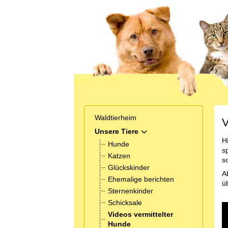
Waldtierheim
V
Unsere Tiere
MOD_MENU_TOGGLE_SUB
H
Hunde
s
Katzen
s
Glückskinder
A
Ehemalige berichten
ü
Sternenkinder
Schicksale
Videos vermittelter
Hunde