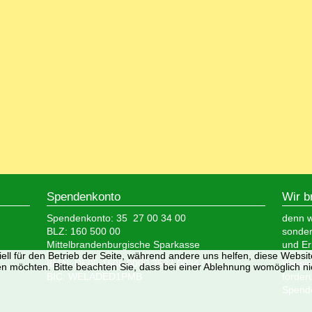
Spendenkonto
Wir b
Spendenkonto: 35 27 00 34 00
denn wi
BLZ: 160 500 00
sonder
Mittelbrandenburgische Sparkasse
und Er
ell für den Betrieb der Seite, während andere uns helfen, diese Websi
IBAN: DE05 1605 0000 3527 0034 00
Wir si
n möchten. Bitte beachten Sie, dass bei einer Ablehnung womöglich nic
BIC: WELADED1PMB
förder
Spende