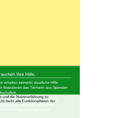
rauchen Ihre Hilfe,
r erhalten keinerlei staatliche Hilfe,
n finanzieren das Tierheim aus Spenden
bschaften.
te und die Nutzererfahrung zu
nd als gemeinnützig und besonders
ht mehr alle Funktionalitäten der
ungswürdig anerkannt und dürfen
nbescheinigungen ausstellen.