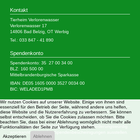
Kontakt
Tierheim Verlorenwasser
Verlorenwasser 17
14806 Bad Belzig, OT Werbig
Tel.: 033 847 - 41 890
Spendenkonto
Spendenkonto: 35 27 00 34 00
BLZ: 160 500 00
Mittelbrandenburgische Sparkasse
IBAN: DE05 1605 0000 3527 0034 00
BIC: WELADED1PMB
Wir nutzen Cookies auf unserer Website. Einige von ihnen sind
Wir brauchen Ihre Hilfe,
essenziell für den Betrieb der Seite, während andere uns helfen,
diese Website und die Nutzererfahrung zu verbessern. Sie können
denn wir erhalten keinerlei staatliche Hilfe, sondern
selbst entscheiden, ob Sie die Cookies zulassen möchten. Bitte
finanzieren das Tierheim aus Spenden und Erbschaften.
beachten Sie, dass bei einer Ablehnung womöglich nicht mehr alle
Wir sind als gemeinnützig und besonders förderungswürdig
Funktionalitäten der Seite zur Verfügung stehen.
anerkannt und dürfen Spendenbescheinigungen ausstellen.
Akzeptieren
Ablehnen