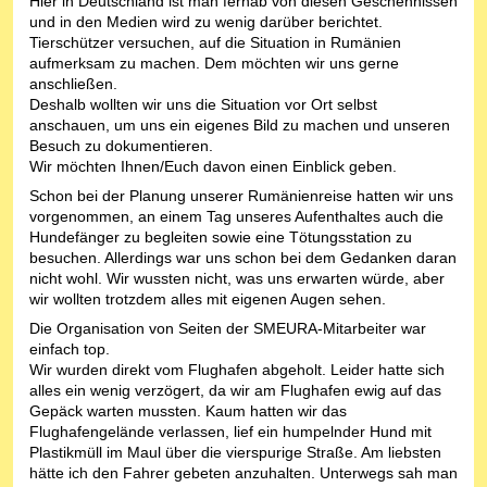
Hier in Deutschland ist man fernab von diesen Geschehnissen
und in den Medien wird zu wenig darüber berichtet.
Tierschützer versuchen, auf die Situation in Rumänien
aufmerksam zu machen. Dem möchten wir uns gerne
anschließen.
Deshalb wollten wir uns die Situation vor Ort selbst
anschauen, um uns ein eigenes Bild zu machen und unseren
Besuch zu dokumentieren.
Wir möchten Ihnen/Euch davon einen Einblick geben.
Schon bei der Planung unserer Rumänienreise hatten wir uns
vorgenommen, an einem Tag unseres Aufenthaltes auch die
Hundefänger zu begleiten sowie eine Tötungsstation zu
besuchen. Allerdings war uns schon bei dem Gedanken daran
nicht wohl. Wir wussten nicht, was uns erwarten würde, aber
wir wollten trotzdem alles mit eigenen Augen sehen.
Die Organisation von Seiten der SMEURA-Mitarbeiter war
einfach top.
Wir wurden direkt vom Flughafen abgeholt. Leider hatte sich
alles ein wenig verzögert, da wir am Flughafen ewig auf das
Gepäck warten mussten. Kaum hatten wir das
Flughafengelände verlassen, lief ein humpelnder Hund mit
Plastikmüll im Maul über die vierspurige Straße. Am liebsten
hätte ich den Fahrer gebeten anzuhalten. Unterwegs sah man