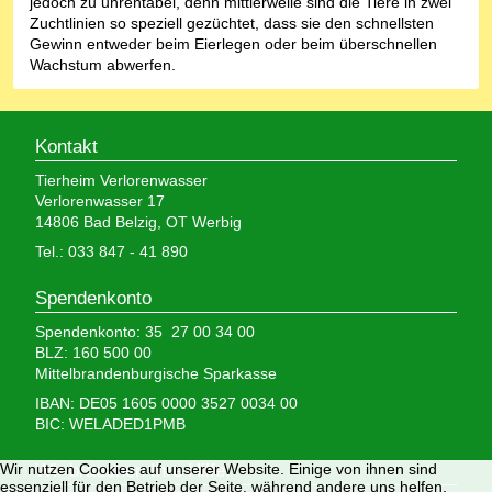
jedoch zu unrentabel, denn mittlerweile sind die Tiere in zwei
Zuchtlinien so speziell gezüchtet, dass sie den schnellsten
Gewinn entweder beim Eierlegen oder beim überschnellen
Wachstum abwerfen.
Kontakt
Tierheim Verlorenwasser
Verlorenwasser 17
14806 Bad Belzig, OT Werbig
Tel.: 033 847 - 41 890
Spendenkonto
Spendenkonto: 35 27 00 34 00
BLZ: 160 500 00
Mittelbrandenburgische Sparkasse
IBAN: DE05 1605 0000 3527 0034 00
BIC: WELADED1PMB
Wir nutzen Cookies auf unserer Website. Einige von ihnen sind
Wir brauchen Ihre Hilfe,
essenziell für den Betrieb der Seite, während andere uns helfen,