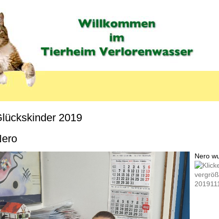
lückskinder 2019
MENU_LABEL
ero
Nero wu