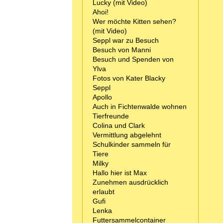
Lucky (mit Video)
Ahoi!
Wer möchte Kitten sehen?
(mit Video)
Seppl war zu Besuch
Besuch von Manni
Besuch und Spenden von
Ylva
Fotos von Kater Blacky
Seppl
Apollo
Auch in Fichtenwalde wohnen
Tierfreunde
Colina und Clark
Vermittlung abgelehnt
Schulkinder sammeln für
Tiere
Milky
Hallo hier ist Max
Zunehmen ausdrücklich
erlaubt
Gufi
Lenka
Futtersammelcontainer