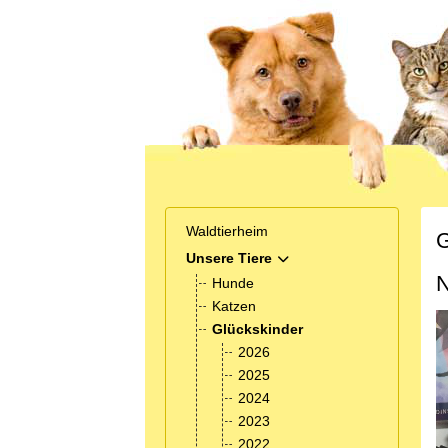
Waldtierheim
G
Unsere Tiere
MOD_MENU_TOGGLE_SUB
N
Hunde
Katzen
Glückskinder
2026
2025
2024
2023
2022