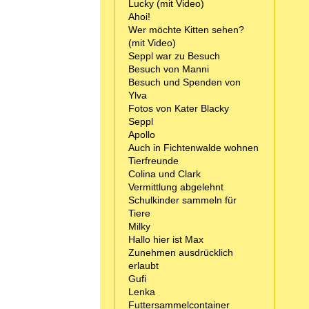
Lucky (mit Video)
Ahoi!
Wer möchte Kitten sehen?
(mit Video)
Seppl war zu Besuch
Besuch von Manni
Besuch und Spenden von
Ylva
Fotos von Kater Blacky
Seppl
Apollo
Auch in Fichtenwalde wohnen
Tierfreunde
Colina und Clark
Vermittlung abgelehnt
Schulkinder sammeln für
Tiere
Milky
Hallo hier ist Max
Zunehmen ausdrücklich
erlaubt
Gufi
Lenka
Futtersammelcontainer