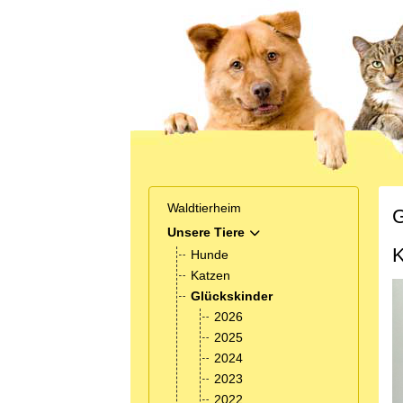
Waldtierheim
G
Unsere Tiere
MOD_MENU_TOGGLE_SUB
K
Hunde
Katzen
Glückskinder
2026
2025
2024
2023
2022