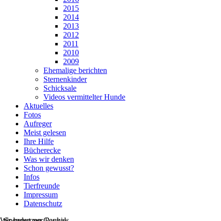
2015
2014
2013
2012
2011
2010
2009
Ehemalige berichten
Sternenkinder
Schicksale
Videos vermittelter Hunde
Aktuelles
Fotos
Aufreger
Meist gelesen
Ihre Hilfe
Bücherecke
Was wir denken
Schon gewusst?
Infos
Tierfreunde
Impressum
Datenschutz
Wir benutzen Cookies
Spenden per Paypal