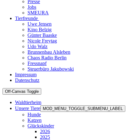
Presse
Jobs
SMEURA
Tierfreunde
Uwe Jensen
Kino Belzig
Günter Baaske
Nicole Freytag
Udo Walz
Brunnenbau Alsleben
Chaos Radio Berlin
Fressnapf
Steuerbüro Jakubowski
Impressum
Datenschutz
Off-Canvas Toggle
Waldtierheim
Unsere Tiere
MOD_MENU_TOGGLE_SUBMENU_LABEL
Hunde
Katzen
Glückskinder
2026
2025