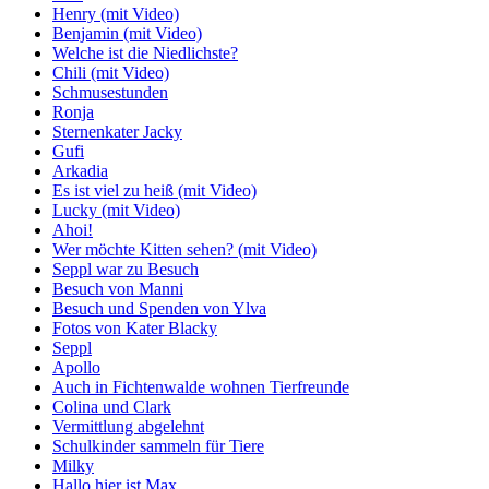
Henry (mit Video)
Benjamin (mit Video)
Welche ist die Niedlichste?
Chili (mit Video)
Schmusestunden
Ronja
Sternenkater Jacky
Gufi
Arkadia
Es ist viel zu heiß (mit Video)
Lucky (mit Video)
Ahoi!
Wer möchte Kitten sehen? (mit Video)
Seppl war zu Besuch
Besuch von Manni
Besuch und Spenden von Ylva
Fotos von Kater Blacky
Seppl
Apollo
Auch in Fichtenwalde wohnen Tierfreunde
Colina und Clark
Vermittlung abgelehnt
Schulkinder sammeln für Tiere
Milky
Hallo hier ist Max