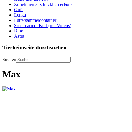
Zunehmen ausdrücklich erlaubt
Gufi
Lenka
Futtersammelcontainer
So ein armer Kerl (mit Videos)
Bino
Astra
Tierheimseite durchsuchen
Suchen
Max