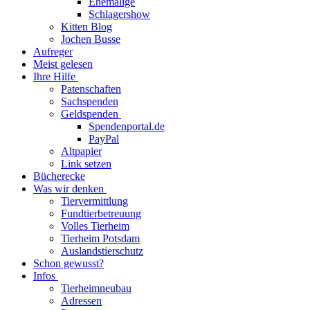
Ehemalige
Schlagershow
Kitten Blog
Jochen Busse
Aufreger
Meist gelesen
Ihre Hilfe
Patenschaften
Sachspenden
Geldspenden
Spendenportal.de
PayPal
Altpapier
Link setzen
Bücherecke
Was wir denken
Tiervermittlung
Fundtierbetreuung
Volles Tierheim
Tierheim Potsdam
Auslandstierschutz
Schon gewusst?
Infos
Tierheimneubau
Adressen