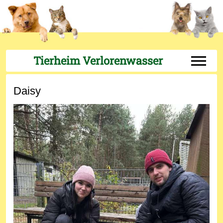
Tierheim Verlorenwasser
Off-Can
Daisy