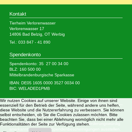
Kontakt
Tierheim Verlorenwasser
Verlorenwasser 17
14806 Bad Belzig, OT Werbig
Tel.: 033 847 - 41 890
Spendenkonto
Spendenkonto: 35 27 00 34 00
BLZ: 160 500 00
Mittelbrandenburgische Sparkasse
IBAN: DE05 1605 0000 3527 0034 00
BIC: WELADED1PMB
Wir nutzen Cookies auf unserer Website. Einige von ihnen sind
Wir brauchen Ihre Hilfe,
essenziell für den Betrieb der Seite, während andere uns helfen,
diese Website und die Nutzererfahrung zu verbessern. Sie können
denn wir erhalten keinerlei staatliche Hilfe, sondern
selbst entscheiden, ob Sie die Cookies zulassen möchten. Bitte
finanzieren das Tierheim aus Spenden und Erbschaften.
beachten Sie, dass bei einer Ablehnung womöglich nicht mehr alle
Wir sind als gemeinnützig und besonders förderungswürdig
Funktionalitäten der Seite zur Verfügung stehen.
anerkannt und dürfen Spendenbescheinigungen ausstellen.