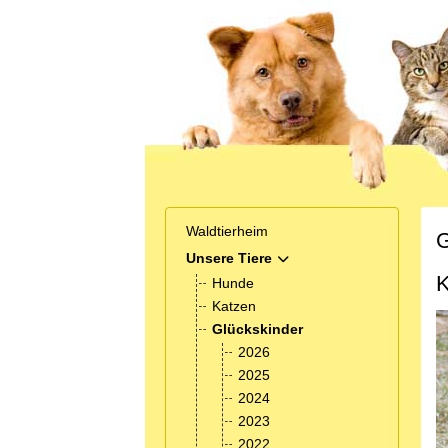
Waldtierheim
G
Unsere Tiere
MOD_MENU_TOGGLE_SUB
K
Hunde
Katzen
Glückskinder
2026
2025
2024
2023
2022