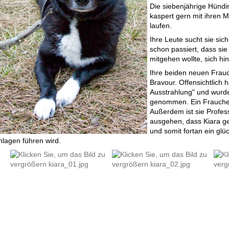
Die siebenjährige Hündin
kaspert gern mit ihren 
laufen.
Ihre Leute sucht sie sic
schon passiert, dass sie
mitgehen wollte, sich h
Ihre beiden neuen Frauc
Bravour. Offensichtlich h
Ausstrahlung" und wurde
genommen. Ein Frauchen
Außerdem ist sie Profes
ausgehen, dass Kiara 
und somit fortan ein glü
nlagen führen wird.