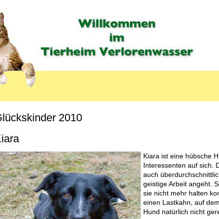
lückskinder 2010
MENU_LABEL
iara
Kiara ist eine hübsche H
Interessenten auf sich. 
auch überdurchschnittli
geistige Arbeit angeht. 
sie nicht mehr halten ko
einen Lastkahn, auf dem 
Hund natürlich nicht ger