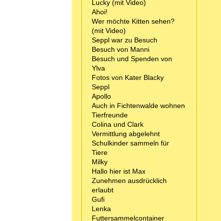
Lucky (mit Video)
Ahoi!
Wer möchte Kitten sehen?
(mit Video)
Seppl war zu Besuch
Besuch von Manni
Besuch und Spenden von
Ylva
Fotos von Kater Blacky
Seppl
Apollo
Auch in Fichtenwalde wohnen
Tierfreunde
Colina und Clark
Vermittlung abgelehnt
Schulkinder sammeln für
Tiere
Milky
Hallo hier ist Max
Zunehmen ausdrücklich
erlaubt
Gufi
Lenka
Futtersammelcontainer