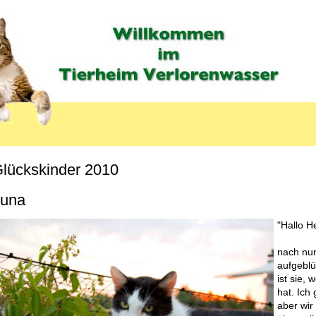
lückskinder 2010
MENU_LABEL
una
"Hallo H
nach nun
aufgeblü
ist sie,
hat. Ich
aber wir