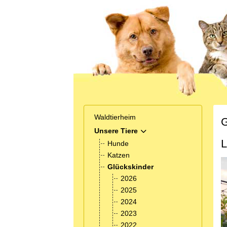
Waldtierheim
G
Unsere Tiere
MOD_MENU_TOGGLE_SUB
L
Hunde
Katzen
Glückskinder
2026
2025
2024
2023
2022