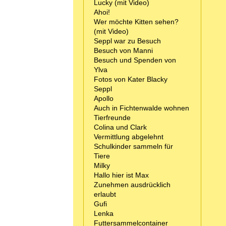
Lucky (mit Video)
Ahoi!
Wer möchte Kitten sehen?
(mit Video)
Seppl war zu Besuch
Besuch von Manni
Besuch und Spenden von
Ylva
Fotos von Kater Blacky
Seppl
Apollo
Auch in Fichtenwalde wohnen
Tierfreunde
Colina und Clark
Vermittlung abgelehnt
Schulkinder sammeln für
Tiere
Milky
Hallo hier ist Max
Zunehmen ausdrücklich
erlaubt
Gufi
Lenka
Futtersammelcontainer