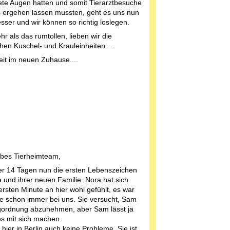
te Augen hatten und somit Tierarztbesuche
 ergehen lassen mussten, geht es uns nun
sser und wir können so richtig loslegen.
r als das rumtollen, lieben wir die
hen Kuschel- und Krauleinheiten....
eit im neuen Zuhause....
iebes Tierheimteam,
r 14 Tagen nun die ersten Lebenszeichen
 und ihrer neuen Familie. Nora hat sich
ersten Minute an hier wohl gefühlt, es war
sie schon immer bei uns. Sie versucht, Sam
gordnung abzunehmen, aber Sam lässt ja
es mit sich machen.
 hier in Berlin auch keine Probleme. Sie ist