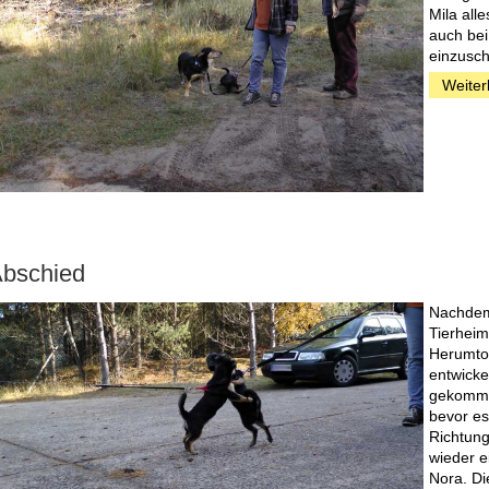
Mila all
auch be
einzusch
Weiter
bschied
Nachdem 
Tierheim
Herumtol
entwicke
gekommen
bevor es
Richtung
wieder e
Nora. Di