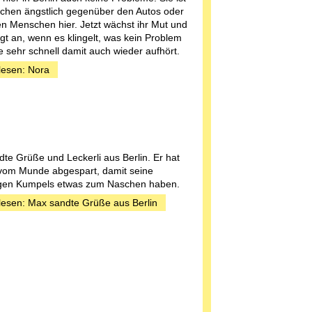
schen ängstlich gegenüber den Autos oder
en Menschen hier. Jetzt wächst ihr Mut und
ägt an, wenn es klingelt, was kein Problem
ie sehr schnell damit auch wieder aufhört.
lesen: Nora
te Grüße und Leckerli aus Berlin. Er hat
 vom Munde abgespart, damit seine
gen Kumpels etwas zum Naschen haben.
lesen: Max sandte Grüße aus Berlin