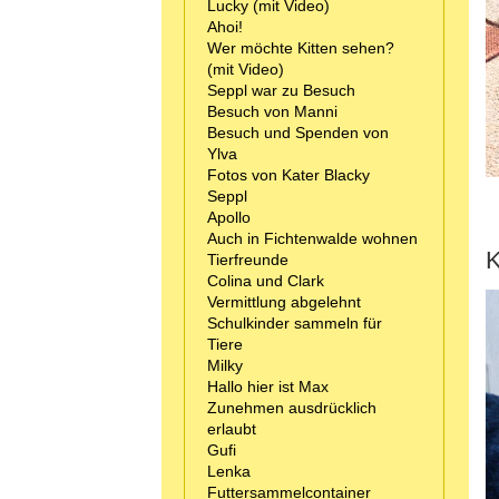
Lucky (mit Video)
Ahoi!
Wer möchte Kitten sehen?
(mit Video)
Seppl war zu Besuch
Besuch von Manni
Besuch und Spenden von
Ylva
Fotos von Kater Blacky
Seppl
Apollo
Auch in Fichtenwalde wohnen
K
Tierfreunde
Colina und Clark
Vermittlung abgelehnt
Schulkinder sammeln für
Tiere
Milky
Hallo hier ist Max
Zunehmen ausdrücklich
erlaubt
Gufi
Lenka
Futtersammelcontainer