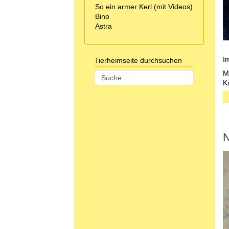
So ein armer Kerl (mit Videos)
Bino
Astra
I
Tierheimseite durchsuchen
M
Suchen
K
N