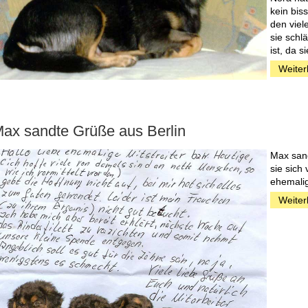
kein bis
den viel
sie schl
ist, da s
Weiter
ax sandte Grüße aus Berlin
Max sand
sie sich
ehemali
Weiter