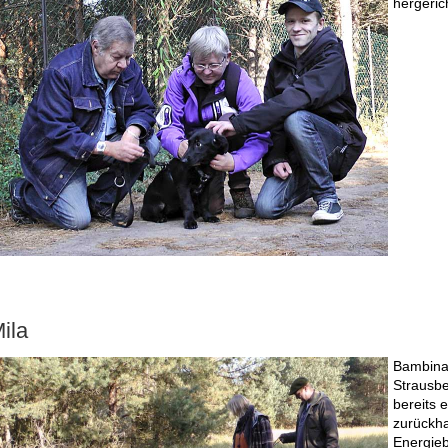
hergeric
ila
Bambina 
Strausbe
bereits 
zurückha
Energieb