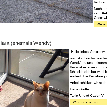
Verloren
Nachdem
vermitte
Geschwis
Weiter
iara (ehemals Wendy)
"Hallo liebes Verlorenw
nun ist schon fast ein h
Wendy) zu uns gekommen
Kiara ist eine verschmu
fühlt sich sichtbar wohl
erobert. Die Beziehung z
Anbei schicken wir noch 
Liebe Grüße
Tanja U. und Gabor P."
Weiterlesen: Kiara (e