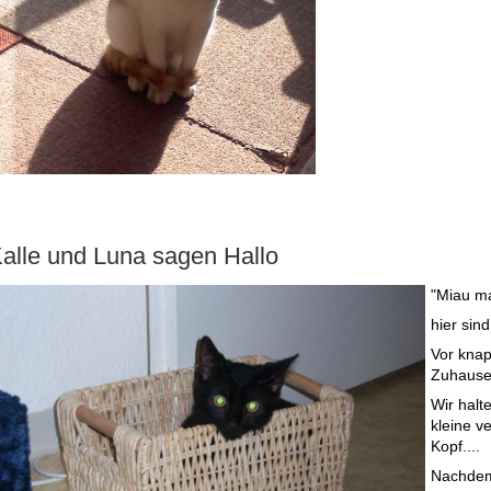
alle und Luna sagen Hallo
"Miau ma
hier sin
Vor kna
Zuhause
Wir halt
kleine v
Kopf....
Nachdem 