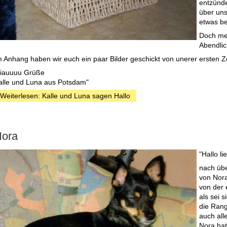
entzünde
über uns
etwas be
Doch meh
Abendlic
m Anhang haben wir euch ein paar Bilder geschickt von unerer ersten Z
iauuuu Grüße
alle und Luna aus Potsdam"
Weiterlesen: Kalle und Luna sagen Hallo
ora
"Hallo l
nach übe
von Nora
von der 
als sei 
die Ran
auch all
Nora hat