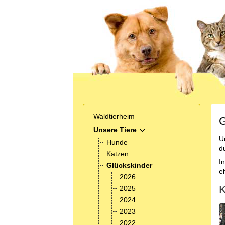
Waldtierheim
G
Unsere Tiere
MOD_MENU_TOGGLE_SUB
U
Hunde
d
Katzen
I
Glückskinder
e
2026
K
2025
2024
2023
2022