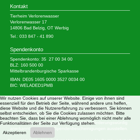
Kontakt
Tierheim Verlorenwasser
Verlorenwasser 17
14806 Bad Belzig, OT Werbig
Tel.: 033 847 - 41 890
Spendenkonto
Spendenkonto: 35 27 00 34 00
BLZ: 160 500 00
Mittelbrandenburgische Sparkasse
IBAN: DE05 1605 0000 3527 0034 00
BIC: WELADED1PMB
Wir brauchen Ihre Hilfe,
Wir nutzen Cookies auf unserer Website. Einige von ihnen sind
essenziell für den Betrieb der Seite, während andere uns helfen,
denn wir erhalten keinerlei staatliche Hilfe, sondern
diese Website und die Nutzererfahrung zu verbessern. Sie können
selbst entscheiden, ob Sie die Cookies zulassen möchten. Bitte
finanzieren das Tierheim aus Spenden und Erbschaften.
beachten Sie, dass bei einer Ablehnung womöglich nicht mehr alle
Wir sind als gemeinnützig und besonders förderungswürdig
Funktionalitäten der Seite zur Verfügung stehen.
anerkannt und dürfen Spendenbescheinigungen ausstellen.
Akzeptieren
Ablehnen