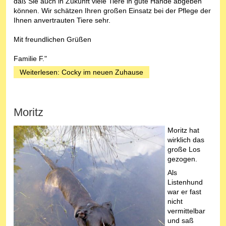
daß Sie auch in Zukunft viele Tiere in gute Hände abgeben
können. Wir schätzen Ihren großen Einsatz bei der Pflege der
Ihnen anvertrauten Tiere sehr.
Mit freundlichen Grüßen
Familie F."
Weiterlesen: Cocky im neuen Zuhause
Moritz
Moritz hat
wirklich das
große Los
gezogen.
Als
Listenhund
war er fast
nicht
vermittelbar
und saß