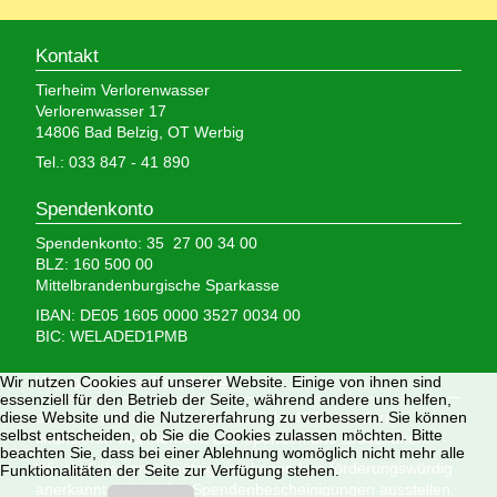
Kontakt
Tierheim Verlorenwasser
Verlorenwasser 17
14806 Bad Belzig, OT Werbig
Tel.: 033 847 - 41 890
Spendenkonto
Spendenkonto: 35 27 00 34 00
BLZ: 160 500 00
Mittelbrandenburgische Sparkasse
IBAN: DE05 1605 0000 3527 0034 00
BIC: WELADED1PMB
Wir brauchen Ihre Hilfe,
Wir nutzen Cookies auf unserer Website. Einige von ihnen sind
essenziell für den Betrieb der Seite, während andere uns helfen,
denn wir erhalten keinerlei staatliche Hilfe, sondern
diese Website und die Nutzererfahrung zu verbessern. Sie können
selbst entscheiden, ob Sie die Cookies zulassen möchten. Bitte
finanzieren das Tierheim aus Spenden und Erbschaften.
beachten Sie, dass bei einer Ablehnung womöglich nicht mehr alle
Wir sind als gemeinnützig und besonders förderungswürdig
Funktionalitäten der Seite zur Verfügung stehen.
anerkannt und dürfen Spendenbescheinigungen ausstellen.