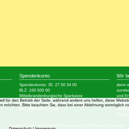
Spendenkonto
Wir b
Spendenkonto: 35 27 00 34 00
denn wi
BLZ: 160 500 00
sonder
Mittelbrandenburgische Sparkasse
und Er
ell für den Betrieb der Seite, während andere uns helfen, diese Websi
IBAN: DE05 1605 0000 3527 0034 00
Wir si
n möchten. Bitte beachten Sie, dass bei einer Ablehnung womöglich nic
BIC: WELADED1PMB
förder
Spende
Copyright © 2008 - 2026 Tierheim Verlorenwasser. Alle Rechte vorbehalten.
Datenschutz
|
Impressum