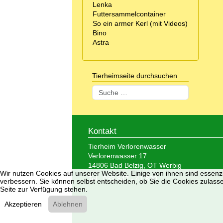
Lenka
Futtersammelcontainer
So ein armer Kerl (mit Videos)
Bino
Astra
Tierheimseite durchsuchen
Suchen
Kontakt
Tierheim Verlorenwasser
Verlorenwasser 17
14806 Bad Belzig, OT Werbig
Wir nutzen Cookies auf unserer Website. Einige von ihnen sind essenzi
Tel.: 033 847 - 41 890
verbessern. Sie können selbst entscheiden, ob Sie die Cookies zulasse
Seite zur Verfügung stehen.
Akzeptieren
Ablehnen