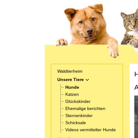
Waldtierheim
H
Unsere Tiere
MOD_MENU_TOGGLE_SUB
A
Hunde
Katzen
Glückskinder
Ehemalige berichten
Sternenkinder
Schicksale
Videos vermittelter Hunde