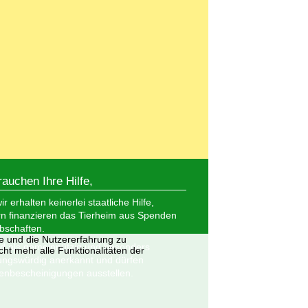
rauchen Ihre Hilfe,
r erhalten keinerlei staatliche Hilfe,
n finanzieren das Tierheim aus Spenden
bschaften.
te und die Nutzererfahrung zu
nd als gemeinnützig und besonders
ht mehr alle Funktionalitäten der
ungswürdig anerkannt und dürfen
nbescheinigungen ausstellen.