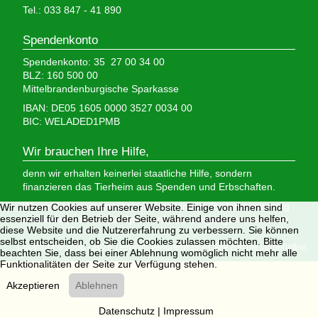
Tel.: 033 847 - 41 890
Spendenkonto
Spendenkonto: 35 27 00 34 00
BLZ: 160 500 00
Mittelbrandenburgische Sparkasse
IBAN: DE05 1605 0000 3527 0034 00
BIC: WELADED1PMB
Wir brauchen Ihre Hilfe,
denn wir erhalten keinerlei staatliche Hilfe, sondern
finanzieren das Tierheim aus Spenden und Erbschaften.
Wir sind als gemeinnützig und besonders förderungswürdig
Wir nutzen Cookies auf unserer Website. Einige von ihnen sind
essenziell für den Betrieb der Seite, während andere uns helfen,
anerkannt und dürfen Spendenbescheinigungen ausstellen.
diese Website und die Nutzererfahrung zu verbessern. Sie können
selbst entscheiden, ob Sie die Cookies zulassen möchten. Bitte
Copyright © 2008 - 2026 Tierheim Verlorenwasser. Alle Rechte vorbehalten.
beachten Sie, dass bei einer Ablehnung womöglich nicht mehr alle
Funktionalitäten der Seite zur Verfügung stehen.
Akzeptieren
Ablehnen
Datenschutz
|
Impressum