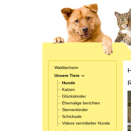
Waldtierheim
H
Unsere Tiere
MOD_MENU_TOGGLE_SUB
R
Hunde
Katzen
Glückskinder
Ehemalige berichten
Sternenkinder
Schicksale
Videos vermittelter Hunde