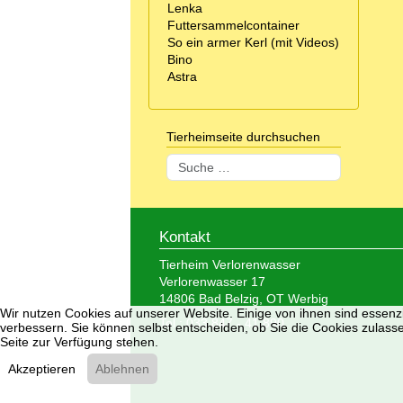
Lenka
Futtersammelcontainer
So ein armer Kerl (mit Videos)
Bino
Astra
Tierheimseite durchsuchen
Suchen
Kontakt
Tierheim Verlorenwasser
Verlorenwasser 17
14806 Bad Belzig, OT Werbig
Wir nutzen Cookies auf unserer Website. Einige von ihnen sind essenzi
Tel.: 033 847 - 41 890
verbessern. Sie können selbst entscheiden, ob Sie die Cookies zulasse
Seite zur Verfügung stehen.
Akzeptieren
Ablehnen