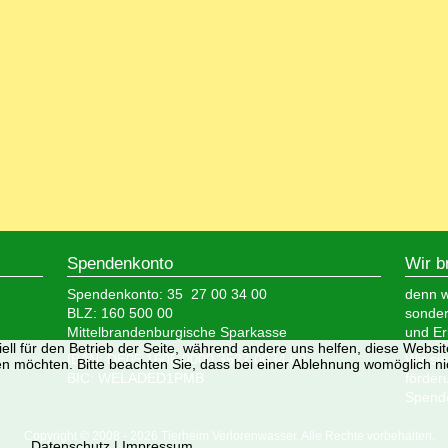
Spendenkonto
Wir b
Spendenkonto: 35 27 00 34 00
denn wi
BLZ: 160 500 00
sonder
Mittelbrandenburgische Sparkasse
und Er
ell für den Betrieb der Seite, während andere uns helfen, diese Websi
IBAN: DE05 1605 0000 3527 0034 00
Wir si
n möchten. Bitte beachten Sie, dass bei einer Ablehnung womöglich nic
BIC: WELADED1PMB
förder
Spende
Copyright © 2008 - 2026 Tierheim Verlorenwasser. Alle Rechte vorbehalten.
Datenschutz
|
Impressum