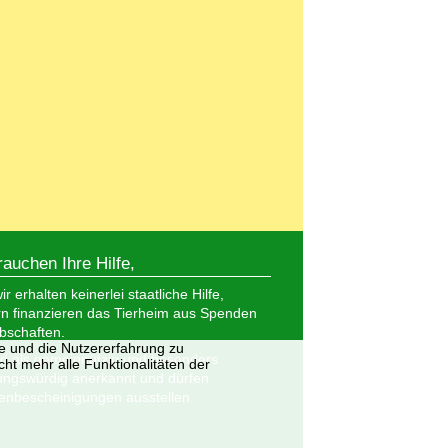
rauchen Ihre Hilfe,
r erhalten keinerlei staatliche Hilfe,
n finanzieren das Tierheim aus Spenden
bschaften.
te und die Nutzererfahrung zu
nd als gemeinnützig und besonders
ht mehr alle Funktionalitäten der
ungswürdig anerkannt und dürfen
nbescheinigungen ausstellen.