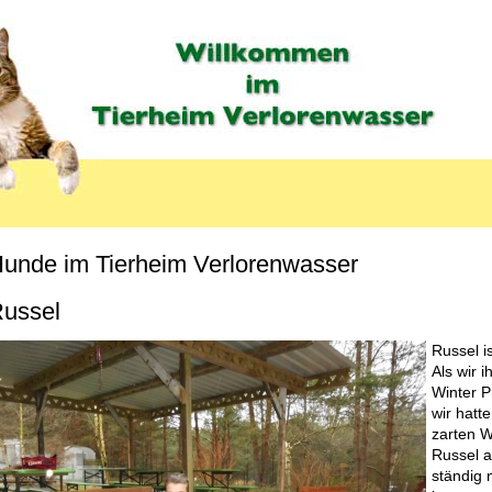
unde im Tierheim Verlorenwasser
MENU_LABEL
ussel
Russel i
Als wir 
Winter P
wir hatt
zarten W
Russel 
ständig 