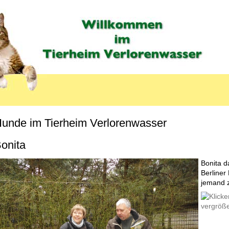
unde im Tierheim Verlorenwasser
MENU_LABEL
onita
Bonita d
Berliner
jemand 