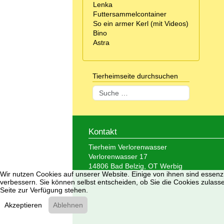
Lenka
Futtersammelcontainer
So ein armer Kerl (mit Videos)
Bino
Astra
Tierheimseite durchsuchen
Suchen
Kontakt
Tierheim Verlorenwasser
Verlorenwasser 17
14806 Bad Belzig, OT Werbig
Wir nutzen Cookies auf unserer Website. Einige von ihnen sind essenzi
Tel.: 033 847 - 41 890
verbessern. Sie können selbst entscheiden, ob Sie die Cookies zulasse
Seite zur Verfügung stehen.
Akzeptieren
Ablehnen