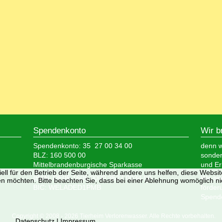
Spendenkonto
Wir b
Spendenkonto: 35 27 00 34 00
denn wi
BLZ: 160 500 00
sonder
Mittelbrandenburgische Sparkasse
und Er
ell für den Betrieb der Seite, während andere uns helfen, diese Websi
IBAN: DE05 1605 0000 3527 0034 00
Wir si
n möchten. Bitte beachten Sie, dass bei einer Ablehnung womöglich nic
BIC: WELADED1PMB
förder
Spende
Copyright © 2008 - 2026 Tierheim Verlorenwasser. Alle Rechte vorbehalten.
Datenschutz
|
Impressum