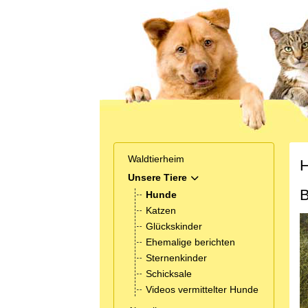
Waldtierheim
H
Unsere Tiere
MOD_MENU_TOGGLE_SUB
B
Hunde
Katzen
Glückskinder
Ehemalige berichten
Sternenkinder
Schicksale
Videos vermittelter Hunde