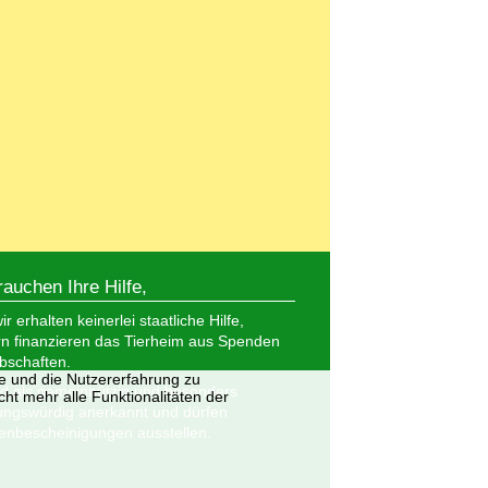
rauchen Ihre Hilfe,
r erhalten keinerlei staatliche Hilfe,
n finanzieren das Tierheim aus Spenden
bschaften.
te und die Nutzererfahrung zu
nd als gemeinnützig und besonders
ht mehr alle Funktionalitäten der
ungswürdig anerkannt und dürfen
nbescheinigungen ausstellen.