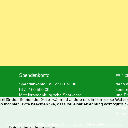
Spendenkonto
Wir b
Spendenkonto: 35 27 00 34 00
denn wi
BLZ: 160 500 00
sonder
Mittelbrandenburgische Sparkasse
und Er
ell für den Betrieb der Seite, während andere uns helfen, diese Websi
IBAN: DE05 1605 0000 3527 0034 00
Wir si
n möchten. Bitte beachten Sie, dass bei einer Ablehnung womöglich nic
BIC: WELADED1PMB
förder
Spende
Copyright © 2008 - 2026 Tierheim Verlorenwasser. Alle Rechte vorbehalten.
Datenschutz
|
Impressum