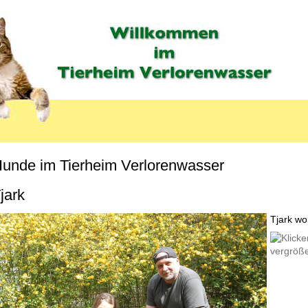
unde im Tierheim Verlorenwasser
MENU_LABEL
jark
Tjark wo