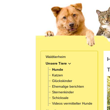
Waldtierheim
H
Unsere Tiere
MOD_MENU_TOGGLE_SUB
T
Hunde
Katzen
Glückskinder
Ehemalige berichten
Sternenkinder
Schicksale
Videos vermittelter Hunde