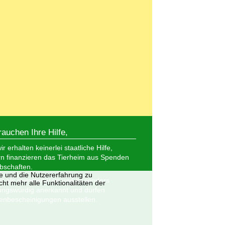
rauchen Ihre Hilfe,
r erhalten keinerlei staatliche Hilfe,
n finanzieren das Tierheim aus Spenden
bschaften.
te und die Nutzererfahrung zu
nd als gemeinnützig und besonders
ht mehr alle Funktionalitäten der
ungswürdig anerkannt und dürfen
nbescheinigungen ausstellen.