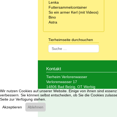
Lenka
Futtersammelcontainer
So ein armer Kerl (mit Videos)
Bino
Astra
Tierheimseite durchsuchen
Suchen
Kontakt
Tierheim Verlorenwasser
Verlorenwasser 17
14806 Bad Belzig, OT Werbig
Wir nutzen Cookies auf unserer Website. Einige von ihnen sind essenzi
Tel.: 033 847 - 41 890
verbessern. Sie können selbst entscheiden, ob Sie die Cookies zulasse
Seite zur Verfügung stehen.
Akzeptieren
Ablehnen